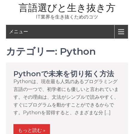
コ
言語選びと生き抜き方
ン
IT業界を生き抜くためのコツ
テ
ン
メニュー
ツ
へ
カテゴリー:
Python
ス
キ
ッ
Pythonで未来を切り拓く方法
プ
Pythonは、現在最も人気のあるプログラミング
言語の一つで、初学者にも優しいと言われていま
す。その理由は、文法がシンプルで読みやすく、
すぐにプログラムを動かすことができるからで
す。Pythonを習得すると、さまざまな分 […]
もっと読む »